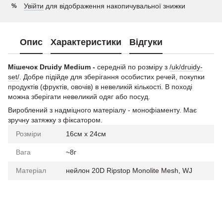
Увійти
для відображення накопичувальної знижки
%
Опис
Характеристики
Відгуки
Мішечок Druidy Medium -
середній по розміру з
/uk/druidy-
set/
. Добре підійде для зберігання особистих речей, покупки
продуктів (фруктів, овочів) в невеликій кількості. В поході
можна зберігати невеликий одяг або посуд.
Вироблений з надміцного матеріалу - монофіаменту. Має
зручну затяжку з фіксатором.
Розміри
16см х 24см
Вага
~8г
Матеріал
нейлон 20D Ripstop Monolite Mesh, WJ