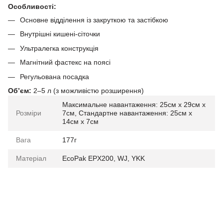
Особливості:
Основне відділення із закруткою та застібкою
Внутрішні кишені-сіточки
Ультралегка конструкція
Магнітний фастекс на поясі
Регульована посадка
Обʼєм:
2–5 л (з можливістю розширення)
Максимальне навантаження: 25см x 29см x
Розміри
7см, Стандартне навантаження: 25см x
14см x 7см
Вага
177г
Матеріал
EcoPak EPX200, WJ, YKK